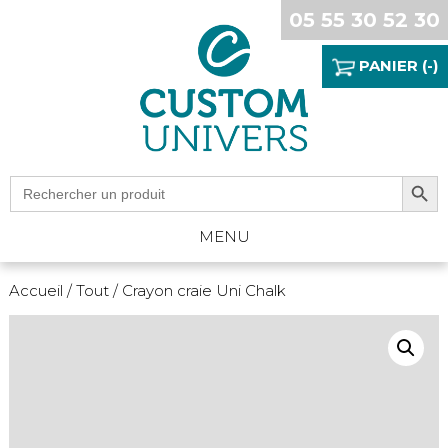
05 55 30 52 30
PANIER (-)
Search Button
Search
for:
MENU
Accueil
/
Tout
/ Crayon craie Uni Chalk