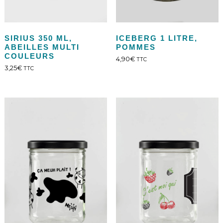
SIRIUS 350 ML,
ICEBERG 1 LITRE,
ABEILLES MULTI
POMMES
COULEURS
4,90
€
TTC
3,25
€
TTC