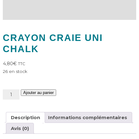
CRAYON CRAIE UNI
CHALK
4,80
€
TTC
26 en stock
quantité
Ajouter au panier
de
Crayon
craie
Description
Informations complémentaires
Uni
Chalk
Avis (0)