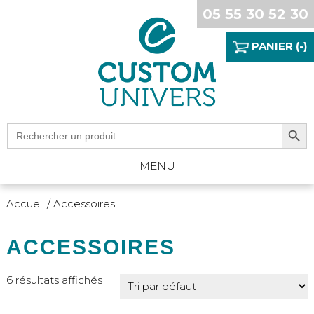
05 55 30 52 30
PANIER (-)
Search Button
Search
for:
MENU
Accueil
/ Accessoires
ACCESSOIRES
6 résultats affichés