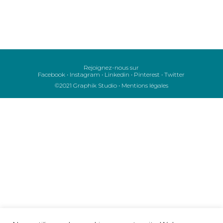
Rejoignez-nous sur
Facebook
•
Instagram
•
Linkedin
•
Pinterest
•
Twitter
©2021 Graphik Studio •
Mentions légales