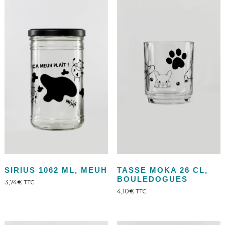
SIRIUS 1062 ML, MEUH
TASSE MOKA 26 CL,
BOULEDOGUES
3,74
€
TTC
4,10
€
TTC