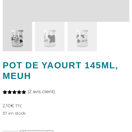
POT DE YAOURT 145ML,
MEUH
(
2
avis client)
Noté
2
5.00
sur 5
2,10
€
TTC
basé sur
notations
57 en stock
client