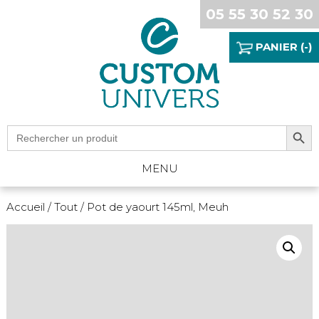
05 55 30 52 30
PANIER (-)
Search Button
Search
for:
MENU
Accueil
/
Tout
/ Pot de yaourt 145ml, Meuh